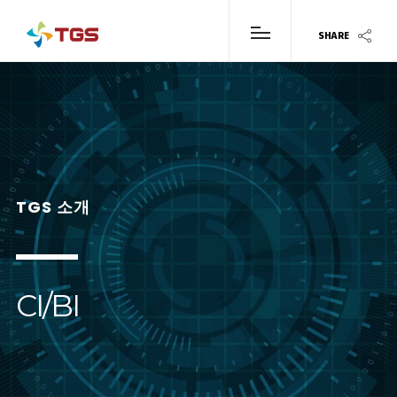
SHARE
TGS 소개
CI/BI